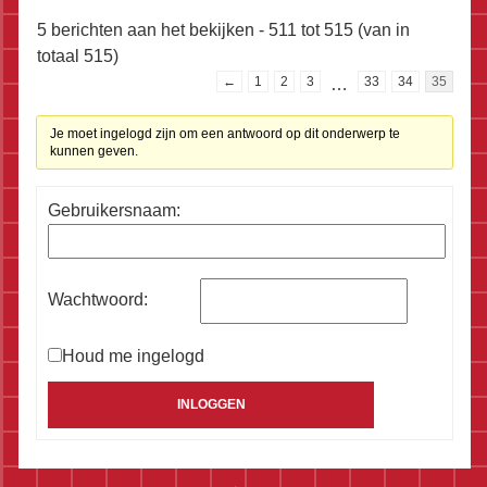
5 berichten aan het bekijken - 511 tot 515 (van in
totaal 515)
←
1
2
3
…
33
34
35
Je moet ingelogd zijn om een antwoord op dit onderwerp te
kunnen geven.
Gebruikersnaam:
Wachtwoord:
Houd me ingelogd
Alternative:
INLOGGEN