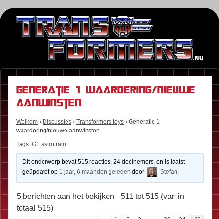
Generatie 1 waardering/nieuwe
aanwinsten
Welkom
›
Discussies
›
Transformers toys
›
Generatie 1
waardering/nieuwe aanwinsten
Tags:
G1 astrotrain
Dit onderwerp bevat 515 reacties, 24 deelnemers, en is laatst
geüpdatet op
1 jaar, 6 maanden geleden
door
Stefan
.
5 berichten aan het bekijken - 511 tot 515 (van in
totaal 515)