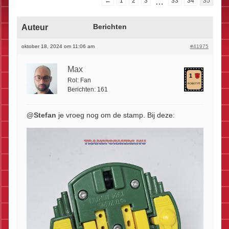
←
1
2
3
…
33
34
35
Auteur
Berichten
oktober 18, 2024 om 11:06 am
#41975
Max
1
Rol:
Fan
ROBOT PT.
Berichten:
161
@Stefan
je vroeg nog om de stamp. Bij deze: