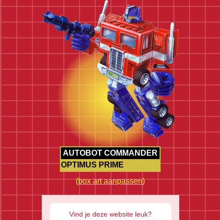
AUTOBOT COMMANDER
OPTIMUS PRIME
(
box art aanpassen
)
Vind je deze website leuk?