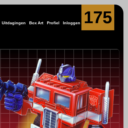
175
Uitdagingen
Box Art
Profiel
Inloggen