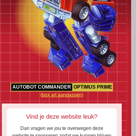
AUTOBOT COMMANDER
OPTIMUS PRIME
(
box art aanpassen
)
Vind je deze website leuk?
Dan vragen we jou te overwegen deze
website te sponseren zodat we kunnen blijven