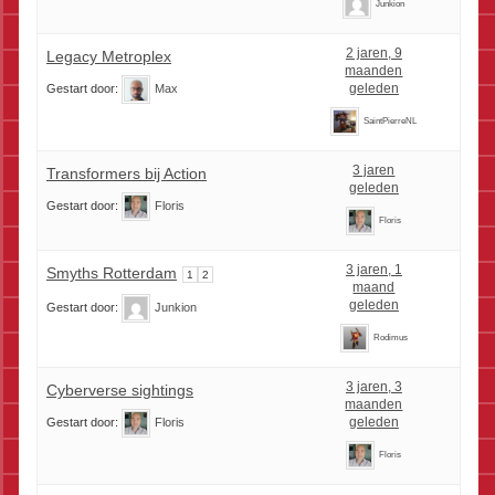
Junkion
2 jaren, 9
Legacy Metroplex
maanden
geleden
Gestart door:
Max
SaintPierreNL
3 jaren
Transformers bij Action
geleden
Gestart door:
Floris
Floris
3 jaren, 1
Smyths Rotterdam
1
2
maand
geleden
Gestart door:
Junkion
Rodimus
3 jaren, 3
Cyberverse sightings
maanden
geleden
Gestart door:
Floris
Floris