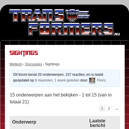
Sightings
Welkom
›
Discussies
›
Sightings
Dit forum bevat 20 onderwerpen, 157 reacties, en is laatst
geüpdatet op
8 maanden, 1 week geleden
door
Floris
.
15 onderwerpen aan het bekijken - 1 tot 15 (van in
totaal 21)
1
2
→
Laatste
Onderwerp
bericht