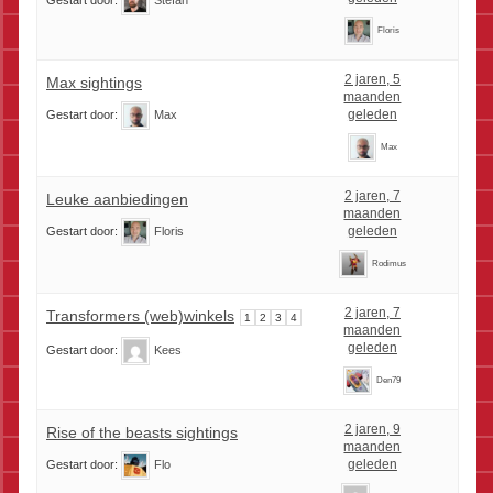
Gestart door:
Stefan
Floris
2 jaren, 5
Max sightings
maanden
geleden
Gestart door:
Max
Max
2 jaren, 7
Leuke aanbiedingen
maanden
geleden
Gestart door:
Floris
Rodimus
2 jaren, 7
Transformers (web)winkels
1
2
3
4
maanden
geleden
Gestart door:
Kees
Den79
2 jaren, 9
Rise of the beasts sightings
maanden
geleden
Gestart door:
Flo