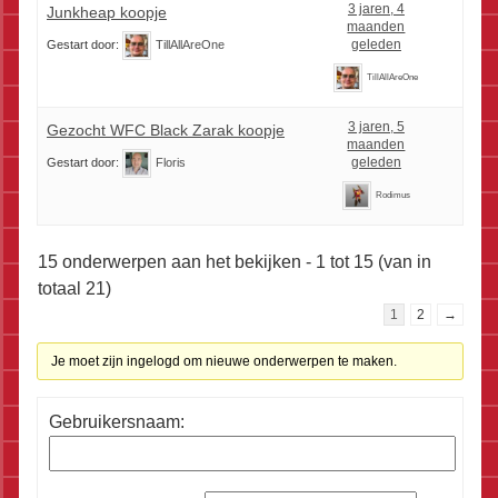
3 jaren, 4
Junkheap koopje
maanden
geleden
Gestart door:
TillAllAreOne
TillAllAreOne
3 jaren, 5
Gezocht WFC Black Zarak koopje
maanden
geleden
Gestart door:
Floris
Rodimus
15 onderwerpen aan het bekijken - 1 tot 15 (van in
totaal 21)
1
2
→
Je moet zijn ingelogd om nieuwe onderwerpen te maken.
Gebruikersnaam: