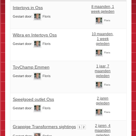
8 maanden, 1
Intertoys in Oss
week geleden
Gestart door:
Floris
Floris
10 maanden,
Wibra en Intertoys Oss
1 week
geleden
Gestart door:
Floris
Floris
1 jaar, 7
ToyChamp Emmen
maanden
geleden
Gestart door:
Floris
Floris
2 jaren
Speelgoed outlet Oss
geleden
Gestart door:
Floris
Floris
2 jaren, 4
Grappige Transformers sightings
1
2
maanden
geleden