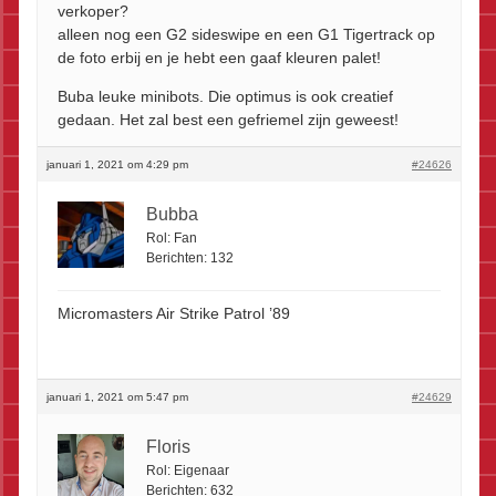
verkoper?
alleen nog een G2 sideswipe en een G1 Tigertrack op
de foto erbij en je hebt een gaaf kleuren palet!
Buba leuke minibots. Die optimus is ook creatief
gedaan. Het zal best een gefriemel zijn geweest!
januari 1, 2021 om 4:29 pm
#24626
Bubba
Rol:
Fan
Berichten:
132
Micromasters Air Strike Patrol ’89
januari 1, 2021 om 5:47 pm
#24629
Floris
Rol:
Eigenaar
Berichten:
632