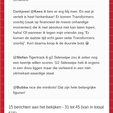
Dankjewel
@Kees
ik ben er erg blij mee. En wat je
vertelt is heel herkenbaar! Er komen Transformers
voorbij (vaak op financieel de meest onhandige
momenten) die ik niet absoluut niet kan laten lopen,
haha! Of wanneer ik tegen mijn vriendin zeg “Er
komen de laatste tijd echt geen vette Transformers
voorbij”. Kort daarna koop ik de duurste bots 😀
@Stefan
Tigertrack & g2 Sideswipe zou ik zeker nog
een keertje willen scoren. G2 Sideswipe heb ik ergens
in een doos liggen maar die verkeerd in een niet-
vitrinekast-waardige staat.
@Bubba
nice die minibots! Dat zijn hele belangrijke
figuren!
15 berichten aan het bekijken - 31 tot 45 (van in totaal