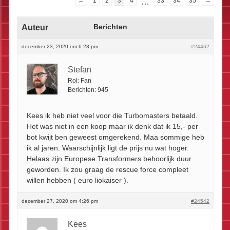
←
1
2
3
4
…
33
34
35
→
Auteur
Berichten
december 23, 2020 om 6:23 pm
#24462
Stefan
Rol:
Fan
Berichten:
945
Kees ik heb niet veel voor die Turbomasters betaald.
Het was niet in een koop maar ik denk dat ik 15,- per
bot kwijt ben geweest omgerekend. Maa sommige heb
ik al jaren. Waarschijnlijk ligt de prijs nu wat hoger.
Helaas zijn Europese Transformers behoorlijk duur
geworden. Ik zou graag de rescue force compleet
willen hebben ( euro liokaiser ).
december 27, 2020 om 4:26 pm
#24542
Kees