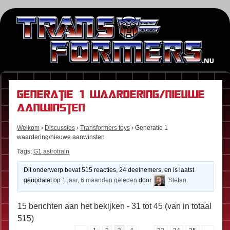
Generatie 1 waardering/nieuwe
aanwinsten
Welkom
›
Discussies
›
Transformers toys
›
Generatie 1
waardering/nieuwe aanwinsten
Tags:
G1 astrotrain
Dit onderwerp bevat 515 reacties, 24 deelnemers, en is laatst
geüpdatet op
1 jaar, 6 maanden geleden
door
Stefan
.
15 berichten aan het bekijken - 31 tot 45 (van in totaal
515)