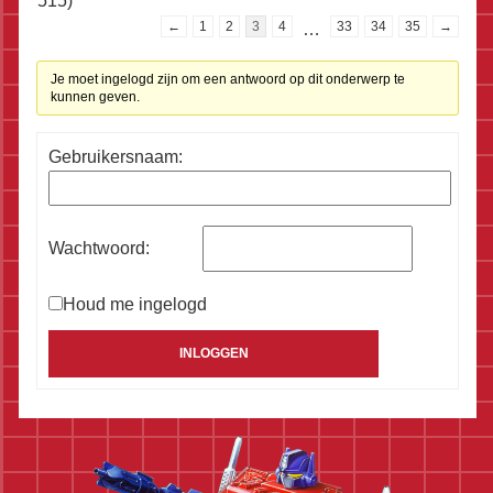
515)
←
1
2
3
4
…
33
34
35
→
Je moet ingelogd zijn om een antwoord op dit onderwerp te
kunnen geven.
Gebruikersnaam:
Wachtwoord:
Houd me ingelogd
Alternative:
INLOGGEN