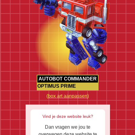
AUTOBOT COMMANDER
OPTIMUS PRIME
(
box art aanpassen
)
Vind je deze website leuk?
Dan vragen we jou te
overwegen deze website te