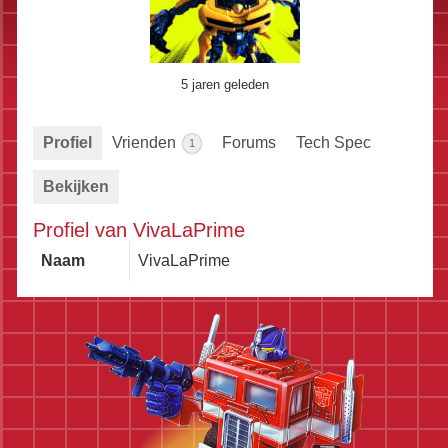
5 jaren geleden
Profiel
Vrienden
Forums
Tech Spec
1
Bekijken
Profiel van VivaLaPrime
Naam
VivaLaPrime