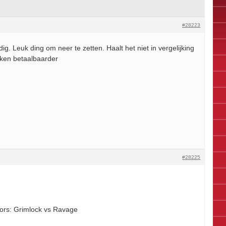
#28223
ig. Leuk ding om neer te zetten. Haalt het niet in vergelijking
kken betaalbaarder
#28225
ators: Grimlock vs Ravage