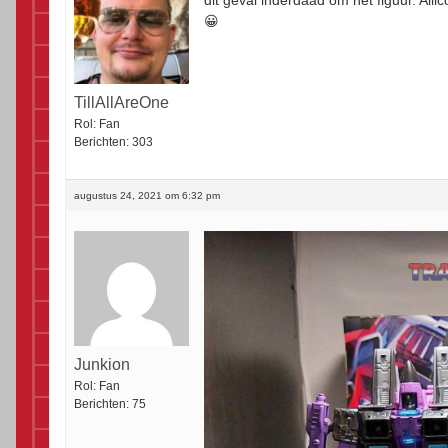
dit geval inderdaad om het figuur. All
😀
TillAllAreOne
Rol:
Fan
Berichten:
303
augustus 24, 2021 om 6:32 pm
Junkion
Rol:
Fan
Berichten:
75