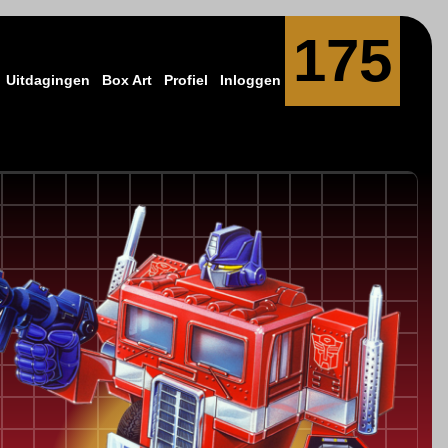
175
Uitdagingen
Box Art
Profiel
Inloggen