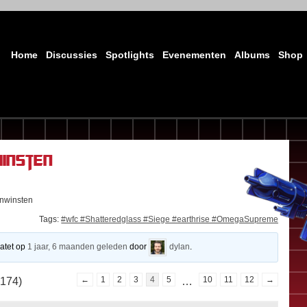
Home
Discussies
Spotlights
Evenementen
Albums
Shop
insten
nwinsten
Tags:
#wfc #Shatteredglass #Siege #earthrise #OmegaSupreme
datet op
1 jaar, 6 maanden geleden
door
dylan
.
 174)
←
1
2
3
4
5
…
10
11
12
→