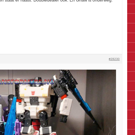
icon staat er naast. Doubledealer ook. En Gnaw is onderweg.
#28230