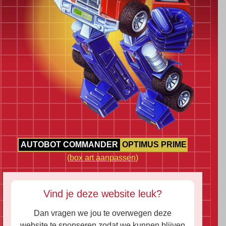
AUTOBOT COMMANDER
OPTIMUS PRIME
(
box art aanpassen
)
Vind je deze website leuk?
Dan vragen we jou te overwegen deze
website te sponseren zodat we kunnen blijven