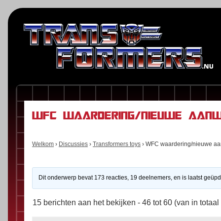
WFC waardering/nieuwe aanw
Welkom
›
Discussies
›
Transformers toys
›
WFC waardering/nieuwe aa
Dit onderwerp bevat 173 reacties, 19 deelnemers, en is laatst geüp
15 berichten aan het bekijken - 46 tot 60 (van in totaal