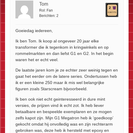
Tom
2
Rol:
Fan
ROBOT PTS.
Berichten:
2
Goeiedag iedereen,
Ik ben Tom. Ik koop al ongeveer 20 jaar elke
transformer die ik tegenkom in kringwinkels en op
rommelmarkten en dan liefst G1 en G2. In het begin
waren het er echt veel.
De laatste jaren kom je ze echter zeer weinig tegen en
gaat het eerder om de latere series. Ondertussen heb
ik er een kleine 250 maar ik mis wel belangrijke
figuren zoals Starscream bijvoorbeeld.
Ik ben ook niet echt geinteresseerd in dure mint
versies, de prijzen vind ik echt zot. Ik heb liever
betaalbare en bespeelde exemplaren en ze mogen
zelfs kapot zijn. Mijn G1 Megatron heb ik ‘goedkoop’
gekocht omdat hij onvolledig was en zijn rechterarm
gebroken was, deze heb ik hersteld met epoxy en