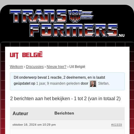
Uit België
Welkom
›
Discussies
›
Nieuw hier?
›
Uit België
Dit onderwerp bevat 1 reactie, 2 deelnemers, en is laatst
geüpdatet op
1 jaar, 9 maanden geleden
door
Stefan
.
2 berichten aan het bekijken - 1 tot 2 (van in totaal 2)
Auteur
Berichten
oktober 16, 2024 om 10:29 pm
#41939