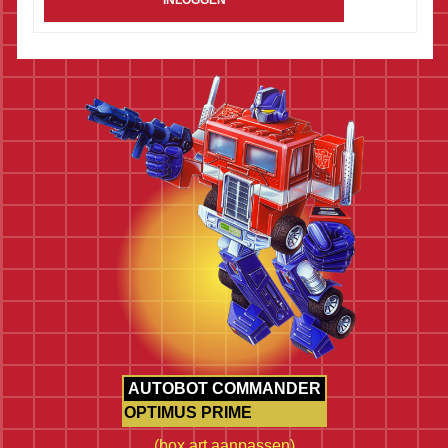
INLOGGEN
AUTOBOT COMMANDER
OPTIMUS PRIME
(
box art aanpassen
)