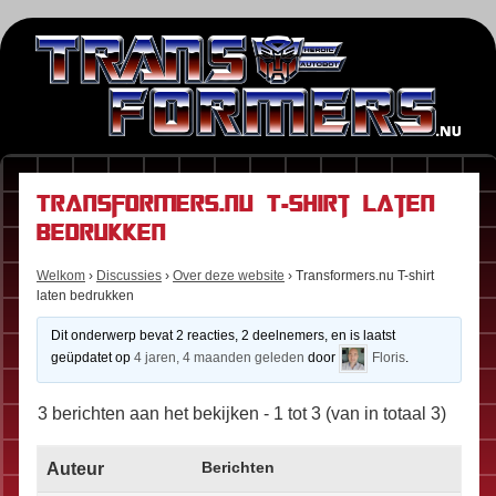
Transformers.nu T-shirt laten
bedrukken
Welkom
›
Discussies
›
Over deze website
›
Transformers.nu T-shirt
laten bedrukken
Dit onderwerp bevat 2 reacties, 2 deelnemers, en is laatst
geüpdatet op
4 jaren, 4 maanden geleden
door
Floris
.
3 berichten aan het bekijken - 1 tot 3 (van in totaal 3)
Auteur
Berichten