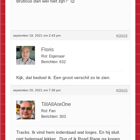
Bruticus dan wel niet zijn?” 😉
september 18, 2021 om 2:43 pm
#28429
Floris
Rol:
Eigenaar
Berichten:
632
Kijk, dat bedoel ik. Een groot verschil zo te zien.
september 20, 2021 om 7:38 pm
#28433
TillAllAreOne
Rol:
Fan
Berichten:
303
Tracks. Ik vind hem inderdaad wat losjes. En hij sluit
niet helemaal lekker. Dus of ik Road Rage ga kopen…