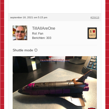
september 16, 2021 om 5:15 pm
#28419
TillAllAreOne
1
Rol:
Fan
ROBOT PT.
Berichten:
303
Shuttle mode 🙂