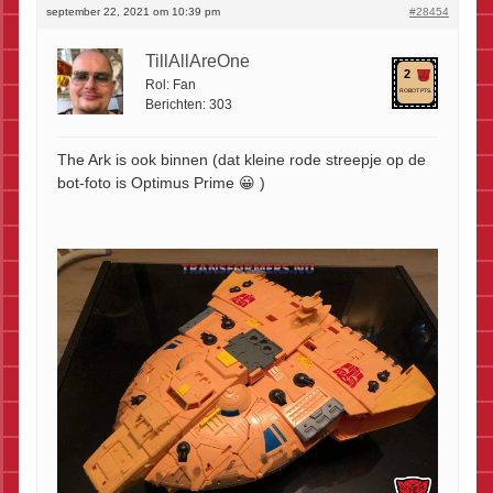
september 22, 2021 om 10:39 pm
#28454
TillAllAreOne
2
Rol:
Fan
ROBOT PTS.
Berichten:
303
The Ark is ook binnen (dat kleine rode streepje op de
bot-foto is Optimus Prime 😀 )