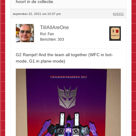
hoort in de collectie.
september 22, 2021 om 10:37 pm
#28452
TillAllAreOne
1
Rol:
Fan
ROBOT PT.
Berichten:
303
G2 Ramjet! And the team all together (WFC in bot-
mode, G1 in plane-mode)