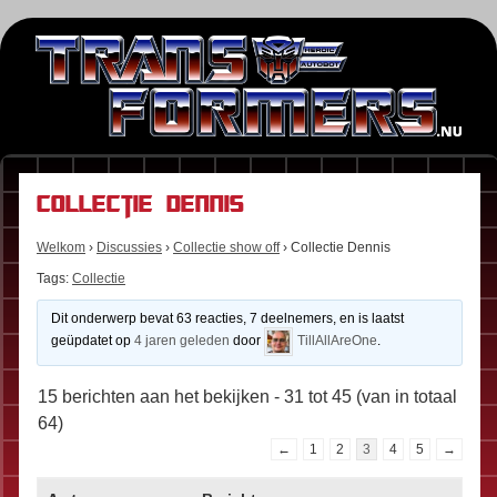
Collectie Dennis
Welkom
›
Discussies
›
Collectie show off
›
Collectie Dennis
Tags:
Collectie
Dit onderwerp bevat 63 reacties, 7 deelnemers, en is laatst
geüpdatet op
4 jaren geleden
door
TillAllAreOne
.
15 berichten aan het bekijken - 31 tot 45 (van in totaal
64)
←
1
2
3
4
5
→