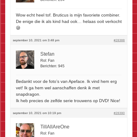
Wow echt heel tof. Bruticus is mijn favoriete combiner.
De enige die ik als kind had ook… helaas ooit verkocht
😪
september 10, 2021 om 3:48 pm
#28388
Stefan
Rol:
Fan
Berichten:
945
Bedankt voor de foto’s van Apeface. Ik vind hem erg
vet! Ik ga hem wel aanschaffen denk ik met
snapdragon.
Ik heb precies de zelfde serie trouwens op DVD! Nice!
september 10, 2021 om 10:19 pm
#28390
TillAllAreOne
Rol:
Fan