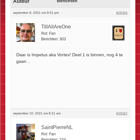
Auteur
Berichten
september 8, 2021 om 9:51 pm
#28383
TillAllAreOne
1
Rol:
Fan
ROBOT PT.
Berichten:
303
Daar is Impetus aka Vortex! Deel 1 is binnen, nog 4 te
gaan…
september 10, 2021 om 8:21 am
#28387
SaintPierreNL
Rol:
Fan
Berichten:
234