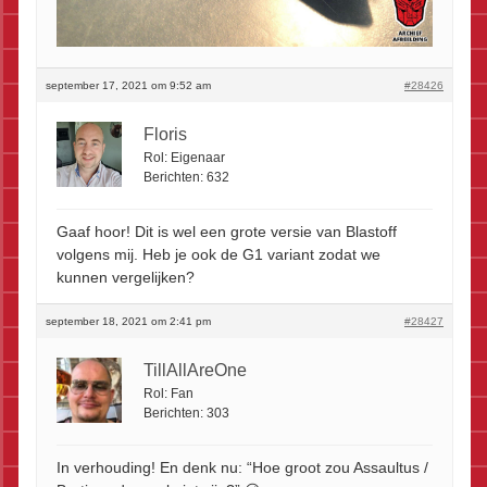
september 17, 2021 om 9:52 am
#28426
Floris
Rol:
Eigenaar
Berichten:
632
Gaaf hoor! Dit is wel een grote versie van Blastoff
volgens mij. Heb je ook de G1 variant zodat we
kunnen vergelijken?
september 18, 2021 om 2:41 pm
#28427
TillAllAreOne
Rol:
Fan
Berichten:
303
In verhouding! En denk nu: “Hoe groot zou Assaultus /