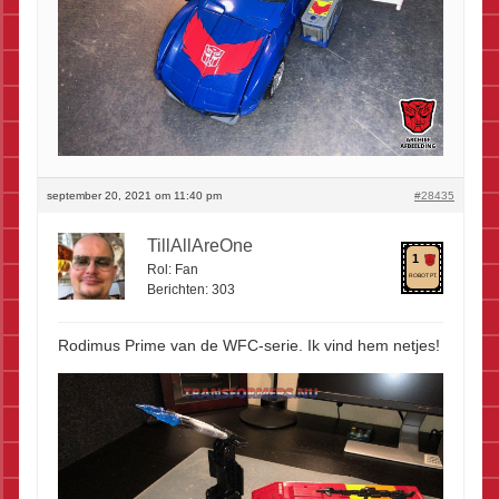
september 20, 2021 om 11:40 pm
#28435
TillAllAreOne
1
Rol:
Fan
ROBOT PT.
Berichten:
303
Rodimus Prime van de WFC-serie. Ik vind hem netjes!