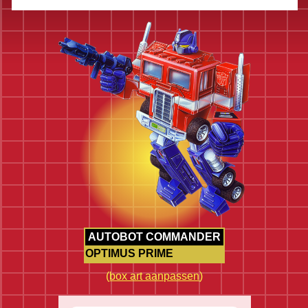
AUTOBOT COMMANDER
OPTIMUS PRIME
(
box art aanpassen
)