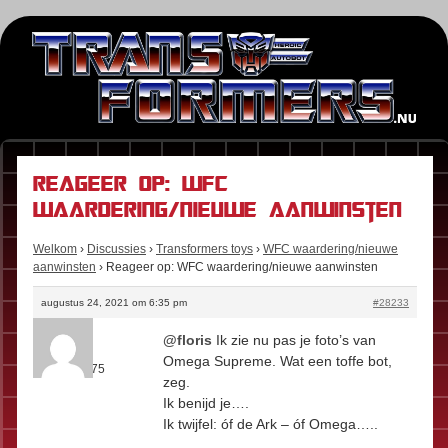
Reageer op: WFC
waardering/nieuwe aanwinsten
Welkom
›
Discussies
›
Transformers toys
›
WFC waardering/nieuwe
aanwinsten
›
Reageer op: WFC waardering/nieuwe aanwinsten
augustus 24, 2021 om 6:35 pm
#28233
Junkion
@floris
Ik zie nu pas je foto’s van
Rol:
Fan
Omega Supreme. Wat een toffe bot,
Berichten:
75
zeg.
Ik benijd je….
Ik twijfel: óf de Ark – óf Omega…..