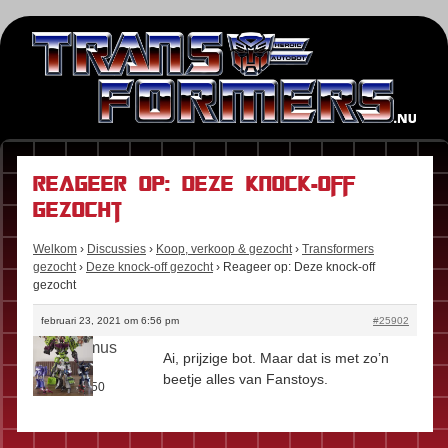
Reageer op: Deze knock-off
gezocht
Welkom
›
Discussies
›
Koop, verkoop & gezocht
›
Transformers
gezocht
›
Deze knock-off gezocht
›
Reageer op: Deze knock-off
gezocht
februari 23, 2021 om 6:56 pm
#25902
darthprimus
Ai, prijzige bot. Maar dat is met zo’n
Rol:
Fan
beetje alles van Fanstoys.
Berichten:
50