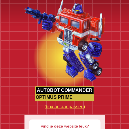
AUTOBOT COMMANDER
OPTIMUS PRIME
(
box art aanpassen
)
Vind je deze website leuk?