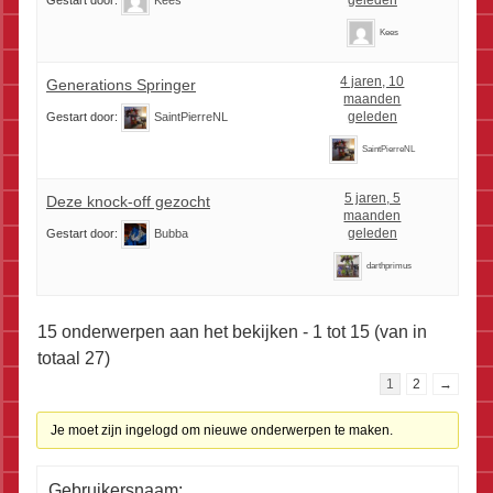
geleden
Gestart door:
Kees
Kees
4 jaren, 10
Generations Springer
maanden
geleden
Gestart door:
SaintPierreNL
SaintPierreNL
5 jaren, 5
Deze knock-off gezocht
maanden
geleden
Gestart door:
Bubba
darthprimus
15 onderwerpen aan het bekijken - 1 tot 15 (van in
totaal 27)
1
2
→
Je moet zijn ingelogd om nieuwe onderwerpen te maken.
Gebruikersnaam: