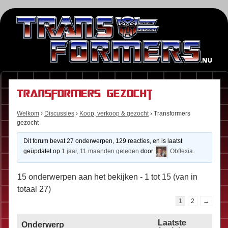
Transformers gezocht
Welkom
›
Discussies
›
Koop, verkoop & gezocht
›
Transformers
gezocht
Dit forum bevat 27 onderwerpen, 129 reacties, en is laatst
geüpdatet op
1 jaar, 11 maanden geleden
door
Obflexia
.
15 onderwerpen aan het bekijken - 1 tot 15 (van in
totaal 27)
1
2
→
Laatste
Onderwerp