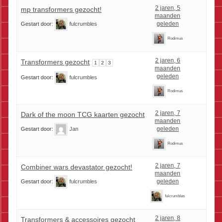
2 jaren, 5
mp transformers gezocht!
maanden
geleden
Gestart door:
fulcrumbles
Rodimus
2 jaren, 6
Transformers gezocht
1
2
3
maanden
geleden
Gestart door:
fulcrumbles
Rodimus
2 jaren, 7
Dark of the moon TCG kaarten gezocht
maanden
geleden
Gestart door:
Jan
Rodimus
2 jaren, 7
Combiner wars devastator gezocht!
maanden
geleden
Gestart door:
fulcrumbles
fulcrumbles
2 jaren, 8
Transformers & accessoires gezocht