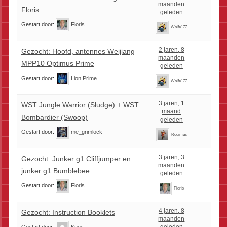
maanden
Floris
geleden
Gestart door:
Floris
Wolfe177
2 jaren, 8
Gezocht: Hoofd, antennes Weijiang
maanden
MPP10 Optimus Prime
geleden
Gestart door:
Lion Prime
Wolfe177
3 jaren, 1
WST Jungle Warrior (Sludge) + WST
maand
Bombardier (Swoop)
geleden
Gestart door:
me_grimlock
Rodimus
3 jaren, 3
Gezocht: Junker g1 Cliffjumper en
maanden
junker g1 Bumblebee
geleden
Gestart door:
Floris
Floris
4 jaren, 8
Gezocht: Instruction Booklets
maanden