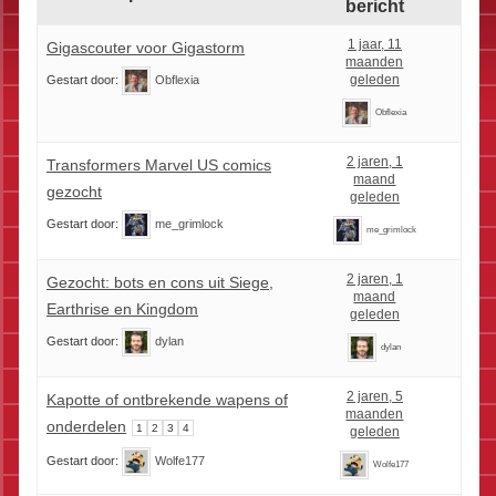
bericht
1 jaar, 11
Gigascouter voor Gigastorm
maanden
geleden
Gestart door:
Obflexia
Obflexia
2 jaren, 1
Transformers Marvel US comics
maand
gezocht
geleden
Gestart door:
me_grimlock
me_grimlock
2 jaren, 1
Gezocht: bots en cons uit Siege,
maand
Earthrise en Kingdom
geleden
Gestart door:
dylan
dylan
2 jaren, 5
Kapotte of ontbrekende wapens of
maanden
onderdelen
1
2
3
4
geleden
Gestart door:
Wolfe177
Wolfe177