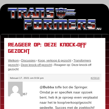
Reageer op: Deze knock-off
gezocht
Welkom
›
Discussies
›
Koop, verkoop & gezocht
›
Transformers
gezocht
›
Deze knock-off gezocht
›
Reageer op: Deze knock-off
gezocht
februari 17, 2021 om 9:04 pm
#25818
Kees
@Bubba
toffe bot die Springer.
Rol:
Fan
Omdat je er specifiek naar opzoek
Berichten:
367
bent, heb ik je oproep even verplaatst
naar het te koop/verkoop/gezocht
gedeelte. Succes met de zoektocht!