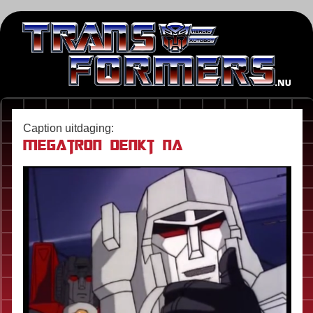
Caption uitdaging:
Megatron denkt na