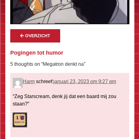
OVERZICHT
Pogingen tot humor
5 thoughts on “
Megatron denkt na
”
Harm
schreef:
januari 23, 2023 om 9:27 pm
“Zeg Starscream, denk jij dat een baard mij zou
staan?”
1
ROBOT PT.