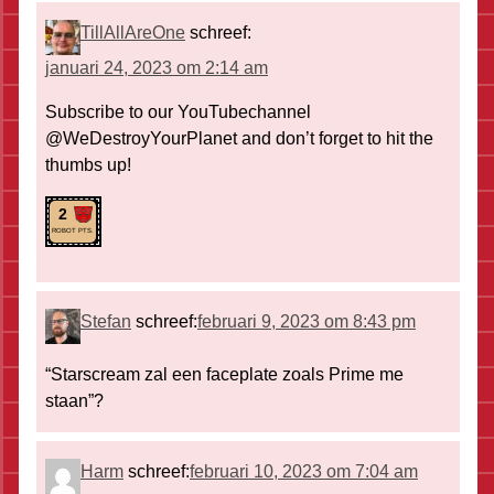
TillAllAreOne
schreef:
januari 24, 2023 om 2:14 am
Subscribe to our YouTubechannel
@WeDestroyYourPlanet and don’t forget to hit the
thumbs up!
2
ROBOT PTS.
Stefan
schreef:
februari 9, 2023 om 8:43 pm
“Starscream zal een faceplate zoals Prime me
staan”?
Harm
schreef:
februari 10, 2023 om 7:04 am