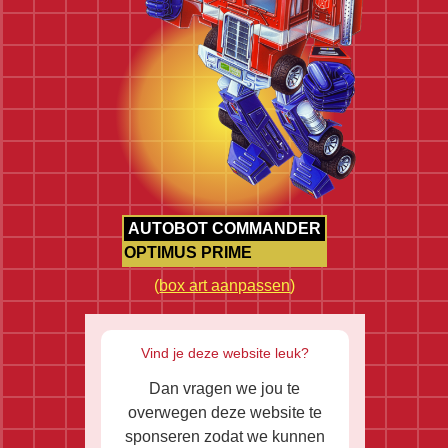
AUTOBOT COMMANDER
OPTIMUS PRIME
(
box art aanpassen
)
Vind je deze website leuk?
Dan vragen we jou te
overwegen deze website te
sponseren zodat we kunnen