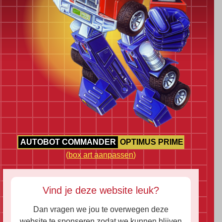
AUTOBOT COMMANDER
OPTIMUS PRIME
(
box art aanpassen
)
Vind je deze website leuk?
Dan vragen we jou te overwegen deze
website te sponseren zodat we kunnen blijven