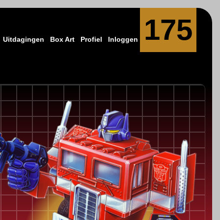
175
Uitdagingen
Box Art
Profiel
Inloggen