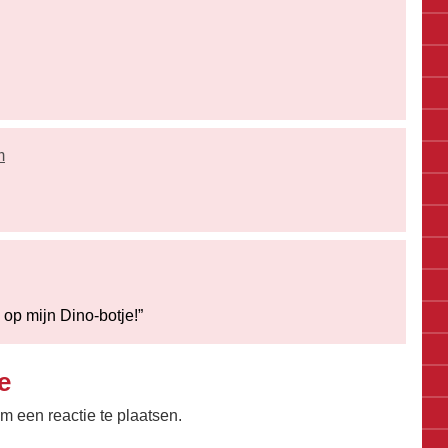
m
 op mijn Dino-botje!”
e
m een reactie te plaatsen.