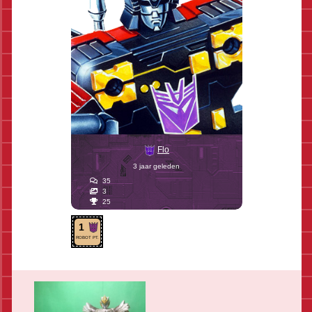
Flo
3 jaar geleden
35
3
25
1
ROBOT PT.