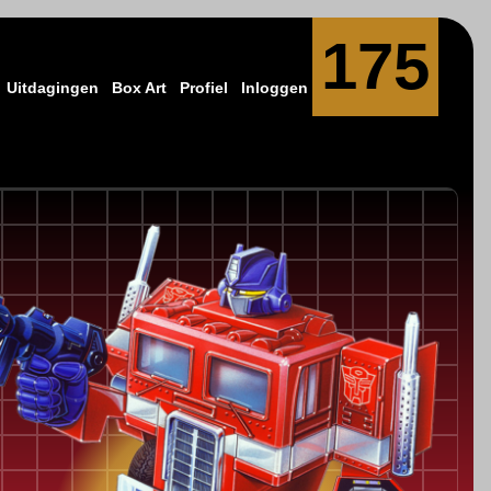
175
Uitdagingen
Box Art
Profiel
Inloggen