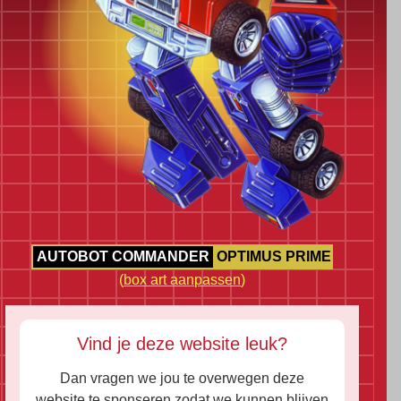
AUTOBOT COMMANDER
OPTIMUS PRIME
(
box art aanpassen
)
Vind je deze website leuk?
Dan vragen we jou te overwegen deze
website te sponseren zodat we kunnen blijven