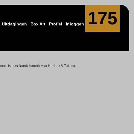
175
Uitdagingen
Box Art
Profiel
Inloggen
rmers is een handelsmerk van Hasbro & Takara.