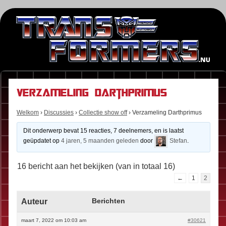
Verzameling Darthprimus
Welkom
›
Discussies
›
Collectie show off
›
Verzameling Darthprimus
Dit onderwerp bevat 15 reacties, 7 deelnemers, en is laatst
geüpdatet op
4 jaren, 5 maanden geleden
door
Stefan
.
16 bericht aan het bekijken (van in totaal 16)
←
1
2
Auteur
Berichten
maart 7, 2022 om 10:03 am
#30621