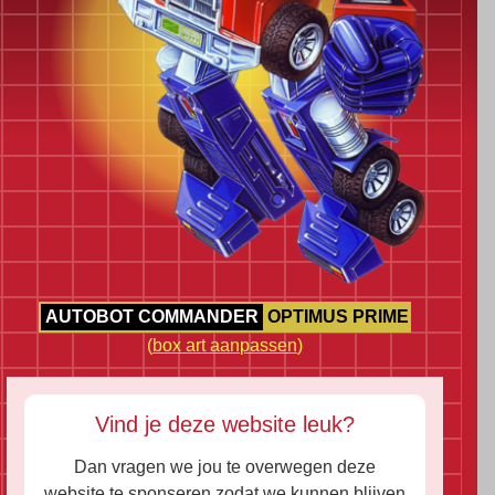
AUTOBOT COMMANDER
OPTIMUS PRIME
(
box art aanpassen
)
Vind je deze website leuk?
Dan vragen we jou te overwegen deze
website te sponseren zodat we kunnen blijven