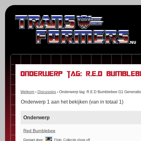
Onderwerp tag: R.E.D Bumbleb
Welkom
›
Discussies
›
Onderwerp tag: R.E.D Bumblebee G1 Generati
Onderwerp 1 aan het bekijken (van in totaal 1)
Onderwerp
Red Bumblebee
Gestart door:
Flo
in:
Collectie show off