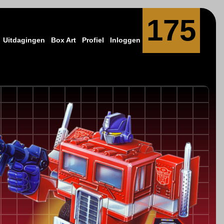
175
Uitdagingen
Box Art
Profiel
Inloggen