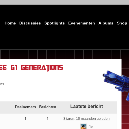
Home
Discussies
Spotlights
Evenementen
Albums
Shop
ee G1 Generations
ons
Laatste bericht
Deelnemers
Berichten
1
1
3 jaren, 10 maanden geleden
Flo