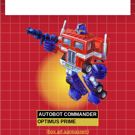
AUTOBOT COMMANDER
OPTIMUS PRIME
(
box art aanpassen
)