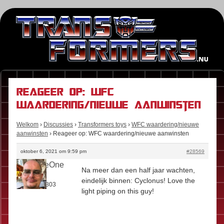
Reageer op: WFC
waardering/nieuwe aanwinsten
Welkom
›
Discussies
›
Transformers toys
›
WFC waardering/nieuwe
aanwinsten
›
Reageer op: WFC waardering/nieuwe aanwinsten
oktober 6, 2021 om 9:59 pm
#28569
TillAllAreOne
Na meer dan een half jaar wachten,
Rol:
Fan
eindelijk binnen: Cyclonus! Love the
Berichten:
303
light piping on this guy!