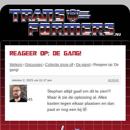
Reageer op: De gang!
Welkom
›
Discussies
›
Collectie show off
›
De gang!
›
Reageer op: De
gang!
oktober 2, 2021 om 11:17 pm
#28548
Stefan
Stephan altijd gaaf om dit te zien!!!
Rol:
Fan
Maar ik zie de oplossing al. Alles
Berichten:
945
kasten tegen elkaar plaatsen en dan
past er nog een bij 🤣