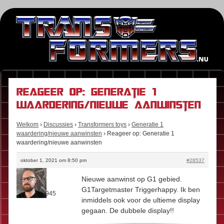
Reageer op: Generatie 1
waardering/nieuwe aanwinsten
Welkom
›
Discussies
›
Transformers toys
›
Generatie 1
waardering/nieuwe aanwinsten
›
Reageer op: Generatie 1
waardering/nieuwe aanwinsten
oktober 1, 2021 om 8:50 pm
#28537
Stefan
Nieuwe aanwinst op G1 gebied.
Rol:
Fan
G1Targetmaster Triggerhappy. Ik ben
Berichten:
945
inmiddels ook voor de ultieme display
gegaan. De dubbele display!!