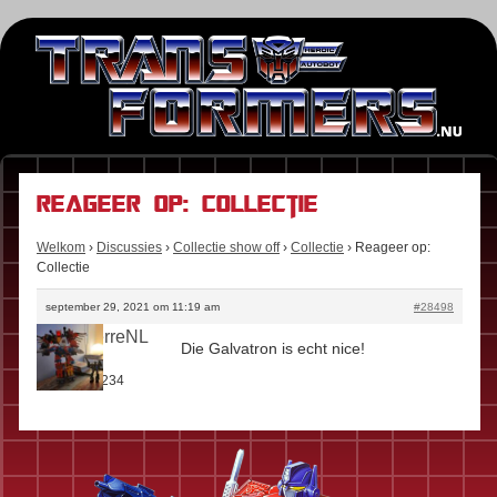
Reageer op: Collectie
Welkom
›
Discussies
›
Collectie show off
›
Collectie
›
Reageer op:
Collectie
september 29, 2021 om 11:19 am
#28498
SaintPierreNL
Die Galvatron is echt nice!
Rol:
Fan
Berichten:
234