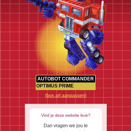
AUTOBOT COMMANDER
OPTIMUS PRIME
(
box art aanpassen
)
Vind je deze website leuk?
Dan vragen we jou te