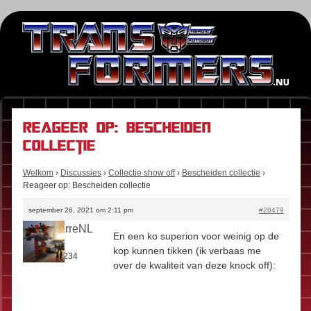
Reageer op: Bescheiden
collectie
Welkom
›
Discussies
›
Collectie show off
›
Bescheiden collectie
›
Reageer op: Bescheiden collectie
september 26, 2021 om 2:11 pm
#28479
SaintPierreNL
En een ko superion voor weinig op de
Rol:
Fan
kop kunnen tikken (ik verbaas me
Berichten:
234
over de kwaliteit van deze knock off):