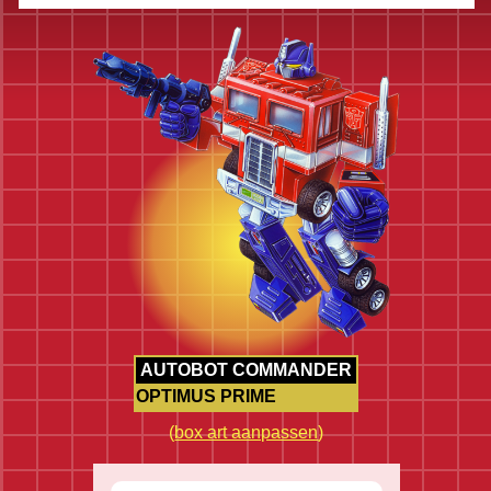
AUTOBOT COMMANDER
OPTIMUS PRIME
(
box art aanpassen
)