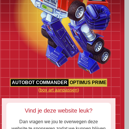
AUTOBOT COMMANDER
OPTIMUS PRIME
(
box art aanpassen
)
Vind je deze website leuk?
Dan vragen we jou te overwegen deze
website te sponseren zodat we kunnen blijven