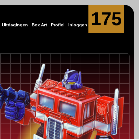
175
Uitdagingen
Box Art
Profiel
Inloggen