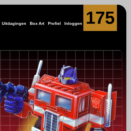
175
Uitdagingen
Box Art
Profiel
Inloggen