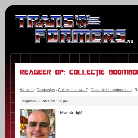
Reageer op: Collectie boomb
Welkom
›
Discussies
›
Collectie show off
›
Collectie boomboombas
›
R
augustus 23, 2021 om 8:00 pm
Meesterlijk!