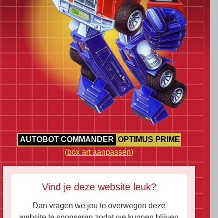
AUTOBOT COMMANDER
OPTIMUS PRIME
(
box art aanpassen
)
Vind je deze website leuk?
Dan vragen we jou te overwegen deze
website te sponseren zodat we kunnen blijven