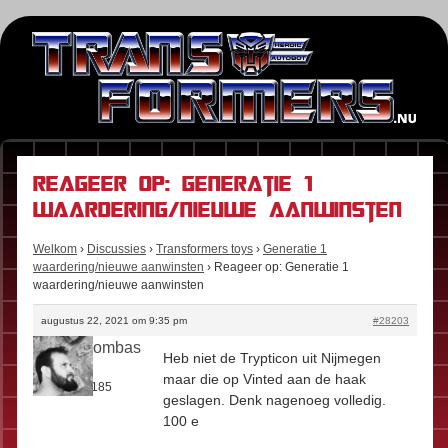
Reageer op: Generatie 1
waardering/nieuwe aanwinsten
Welkom
›
Discussies
›
Transformers toys
›
Generatie 1
waardering/nieuwe aanwinsten
›
Reageer op: Generatie 1
waardering/nieuwe aanwinsten
augustus 22, 2021 om 9:35 pm
#28203
Boomboombas
Heb niet de Trypticon uit Nijmegen
Rol:
Fan
maar die op Vinted aan de haak
Berichten:
185
geslagen. Denk nagenoeg volledig.
100 e