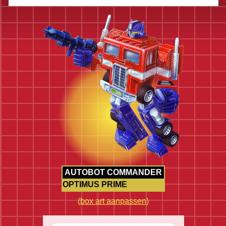
AUTOBOT COMMANDER
OPTIMUS PRIME
(
box art aanpassen
)