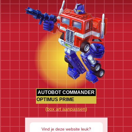
AUTOBOT COMMANDER
OPTIMUS PRIME
(
box art aanpassen
)
Vind je deze website leuk?