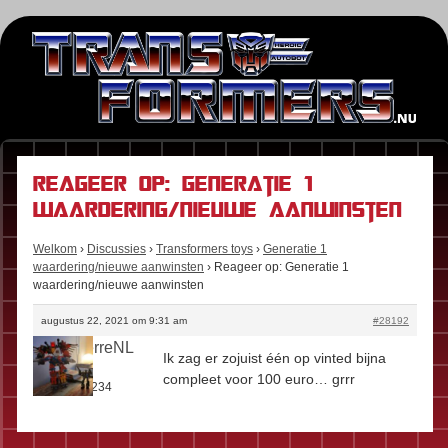
Reageer op: Generatie 1
waardering/nieuwe aanwinsten
Welkom
›
Discussies
›
Transformers toys
›
Generatie 1
waardering/nieuwe aanwinsten
›
Reageer op: Generatie 1
waardering/nieuwe aanwinsten
augustus 22, 2021 om 9:31 am
#28192
SaintPierreNL
Ik zag er zojuist één op vinted bijna
Rol:
Fan
compleet voor 100 euro… grrr
Berichten:
234