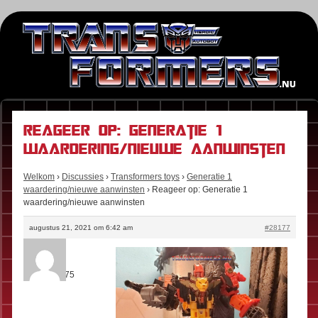
Reageer op: Generatie 1
waardering/nieuwe aanwinsten
Welkom
›
Discussies
›
Transformers toys
›
Generatie 1
waardering/nieuwe aanwinsten
›
Reageer op: Generatie 1
waardering/nieuwe aanwinsten
augustus 21, 2021 om 6:42 am
#28177
Junkion
Rol:
Fan
Berichten:
75