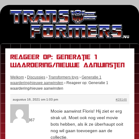
Reageer op: Generatie 1
waardering/nieuwe aanwinsten
Welkom
›
Discussies
›
Transformers toys
›
Generatie 1
waardering/nieuwe aanwinsten
›
Reageer op: Generatie 1
waardering/nieuwe aanwinsten
augustus 16, 2021 om 1:03 pm
#28146
Kees
Mooie aanwinst Floris! Hij ziet er erg
Rol:
Fan
strak uit. Moet ook nog veel movie
Berichten:
367
bots hebben, als ik ze überhaupt ooit
nog wil gaan toevoegen aan de
collectie.