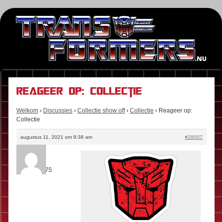
Reageer op: Collectie
Welkom
›
Discussies
›
Collectie show off
›
Collectie
›
Reageer op:
Collectie
augustus 11, 2021 om 9:38 am
#28007
Junkion
Rol:
Fan
Berichten:
75