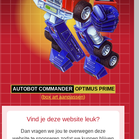
AUTOBOT COMMANDER
OPTIMUS PRIME
(
box art aanpassen
)
Vind je deze website leuk?
Dan vragen we jou te overwegen deze
website te sponseren zodat we kunnen blijven