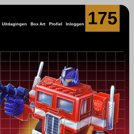
175
Uitdagingen
Box Art
Profiel
Inloggen