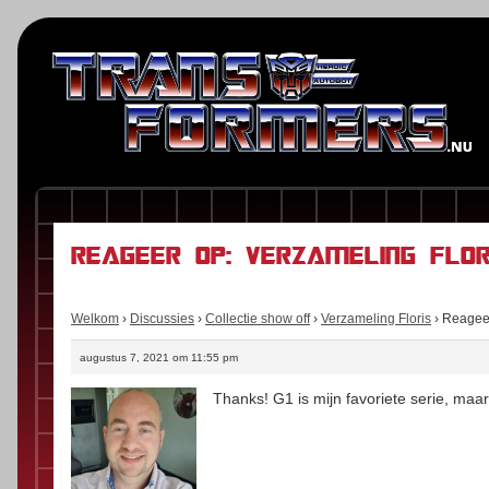
Reageer op: Verzameling Flor
Welkom
›
Discussies
›
Collectie show off
›
Verzameling Floris
›
Reageer
augustus 7, 2021 om 11:55 pm
Thanks! G1 is mijn favoriete serie, maar