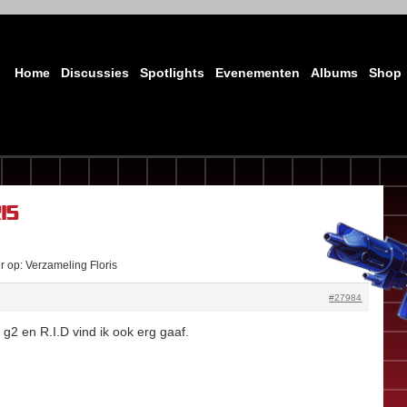
Home
Discussies
Spotlights
Evenementen
Albums
Shop
is
 op: Verzameling Floris
#27984
 g2 en R.I.D vind ik ook erg gaaf.