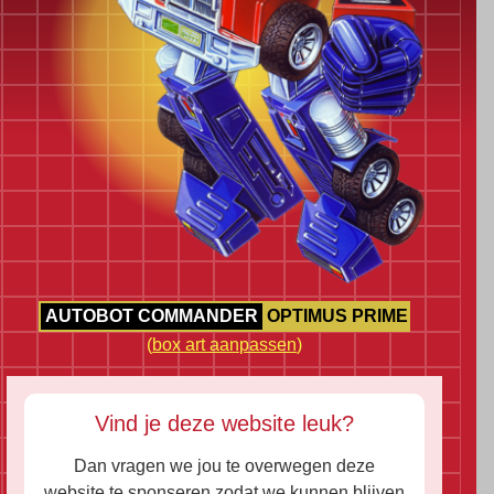
AUTOBOT COMMANDER
OPTIMUS PRIME
(
box art aanpassen
)
Vind je deze website leuk?
Dan vragen we jou te overwegen deze
website te sponseren zodat we kunnen blijven