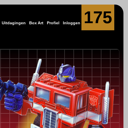
175
Uitdagingen
Box Art
Profiel
Inloggen