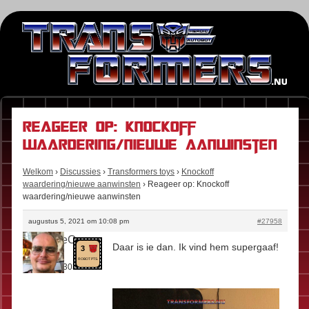
Reageer op: Knockoff
waardering/nieuwe aanwinsten
Welkom
›
Discussies
›
Transformers toys
›
Knockoff
waardering/nieuwe aanwinsten
›
Reageer op: Knockoff
waardering/nieuwe aanwinsten
augustus 5, 2021 om 10:08 pm
#27958
TillAllAreOne
Daar is ie dan. Ik vind hem supergaaf!
3
Rol:
Fan
ROBOT PTS.
Berichten:
303