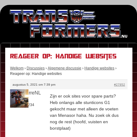
Reageer op: Handige websites
Welkom
›
Discussies
›
Algemene discussie
›
Handige websites
›
Reageer op: Handige websites
augustus 5, 2021 om 7:39 pm
#27952
SaintPierreNL
Zijn er ook sites voor spare parts?
Rol:
Fan
Heb onlangs alle stunticons G1
Berichten:
234
gekocht maar met alleen de voeten
van Menasor haha. Nu zoek ok dus
nog de rest (hoofd, vuisten en
borstplaat)