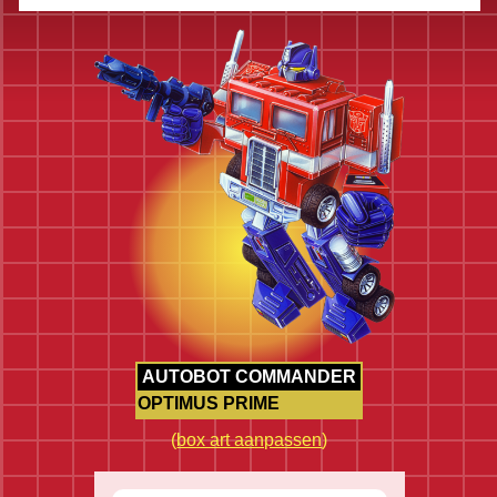
AUTOBOT COMMANDER
OPTIMUS PRIME
(
box art aanpassen
)