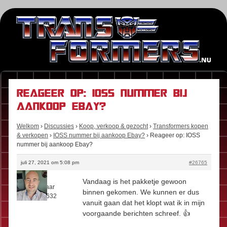
Reageer op: IOSS nummer bij
aankoop Ebay?
Welkom
›
Discussies
›
Koop, verkoop & gezocht
›
Transformers kopen
& verkopen
›
IOSS nummer bij aankoop Ebay?
›
Reageer op: IOSS
nummer bij aankoop Ebay?
juli 27, 2021 om 5:08 pm
#26765
Floris
Vandaag is het pakketje gewoon
Rol:
Eigenaar
binnen gekomen. We kunnen er dus
Berichten:
632
vanuit gaan dat het klopt wat ik in mijn
voorgaande berichten schreef. 👍