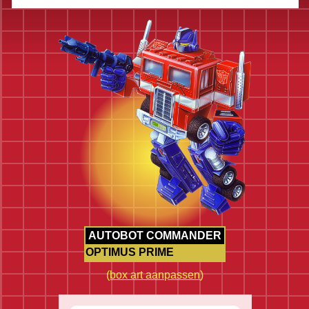
AUTOBOT COMMANDER
OPTIMUS PRIME
(
box art aanpassen
)