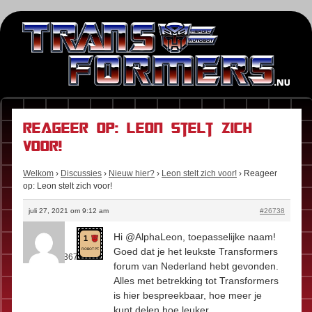
Reageer op: Leon stelt zich
voor!
Welkom
›
Discussies
›
Nieuw hier?
›
Leon stelt zich voor!
›
Reageer
op: Leon stelt zich voor!
juli 27, 2021 om 9:12 am
#26738
Kees
Hi @AlphaLeon, toepasselijke naam!
1
Rol:
Fan
Goed dat je het leukste Transformers
ROBOT PT.
Berichten:
367
forum van Nederland hebt gevonden.
Alles met betrekking tot Transformers
is hier bespreekbaar, hoe meer je
kunt delen hoe leuker.