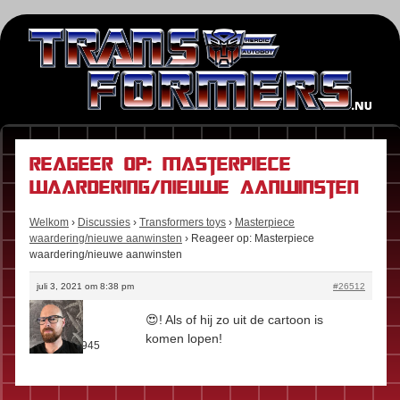
Reageer op: Masterpiece
waardering/nieuwe aanwinsten
Welkom
›
Discussies
›
Transformers toys
›
Masterpiece
waardering/nieuwe aanwinsten
›
Reageer op: Masterpiece
waardering/nieuwe aanwinsten
juli 3, 2021 om 8:38 pm
#26512
Stefan
😍! Als of hij zo uit de cartoon is
Rol:
Fan
komen lopen!
Berichten:
945