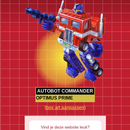
AUTOBOT COMMANDER
OPTIMUS PRIME
(
box art aanpassen
)
Vind je deze website leuk?