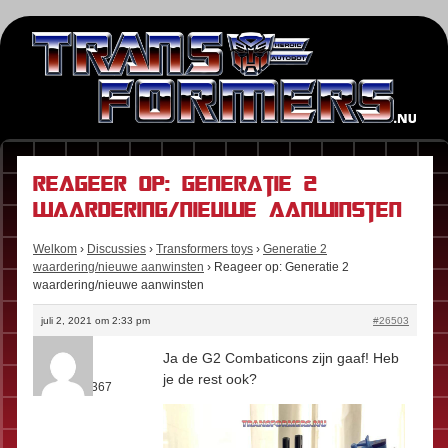
Reageer op: Generatie 2
waardering/nieuwe aanwinsten
Welkom
›
Discussies
›
Transformers toys
›
Generatie 2
waardering/nieuwe aanwinsten
›
Reageer op: Generatie 2
waardering/nieuwe aanwinsten
juli 2, 2021 om 2:33 pm
#26503
Kees
Ja de G2 Combaticons zijn gaaf! Heb
Rol:
Fan
je de rest ook?
Berichten:
367