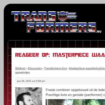
Reageer op: Masterpiece waa
Welkom
›
Discussies
›
Transformers toys
›
Masterpiece waardering/ni
aanwinsten
juni 26, 2021 om 5:09 pm
Fraaie combiner opgebouwd uit de leden
Prachtige bots en geniale (partformer) 