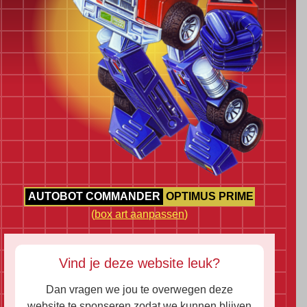
AUTOBOT COMMANDER
OPTIMUS PRIME
(
box art aanpassen
)
Vind je deze website leuk?
Dan vragen we jou te overwegen deze
website te sponseren zodat we kunnen blijven