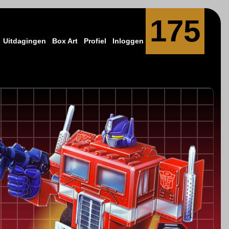
175
Uitdagingen
Box Art
Profiel
Inloggen