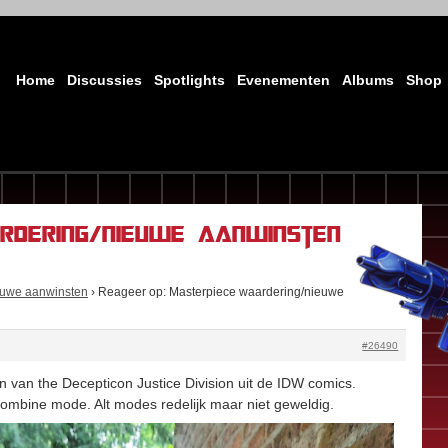
Home
Discussies
Spotlights
Evenementen
Albums
Shop
rdering/nieuwe aanwinsten
euwe aanwinsten
›
Reageer op: Masterpiece waardering/nieuwe
#26490
 van the Decepticon Justice Division uit de IDW comics.
combine mode. Alt modes redelijk maar niet geweldig.