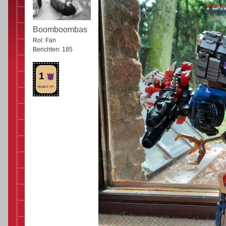
Boomboombas
Rol:
Fan
Berichten:
185
1
ROBOT PT.