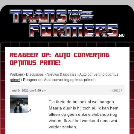
Reageer op: Auto converting
optimus prime!
Welkom
›
Discussies
›
Nieuws & updates
›
Auto converting optimus
prime!
›
Reageer op: Auto converting optimus prime!
mei 6, 2021 om 7:49 pm
#26194
Megajos
Tja ik zie de bui ook al wel hangen.
Rol:
Fan
Maarja duur is hij toch al. Ik kan hem
Berichten:
54
alleen op geen enkele webshop nog
vinden. Ik zal het weekend eens wat
verder zoeken.