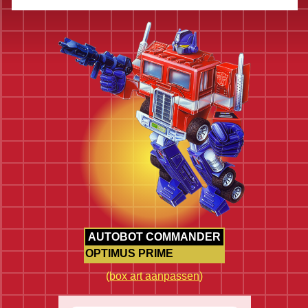
AUTOBOT COMMANDER
OPTIMUS PRIME
(
box art aanpassen
)