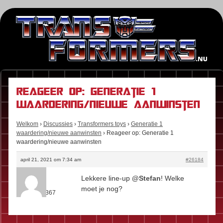
Reageer op: Generatie 1
waardering/nieuwe aanwinsten
Welkom
›
Discussies
›
Transformers toys
›
Generatie 1
waardering/nieuwe aanwinsten
›
Reageer op: Generatie 1
waardering/nieuwe aanwinsten
april 21, 2021 om 7:34 am
#26184
Kees
Lekkere line-up
@Stefan
! Welke
Rol:
Fan
moet je nog?
Berichten:
367