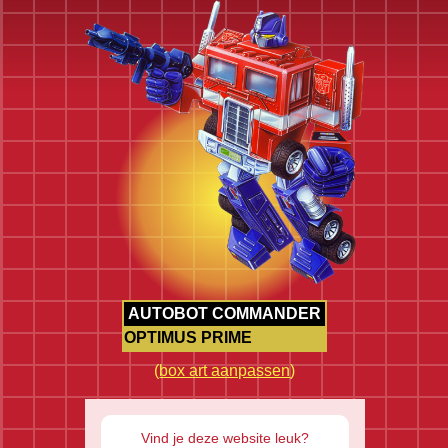
AUTOBOT COMMANDER
OPTIMUS PRIME
(
box art aanpassen
)
Vind je deze website leuk?