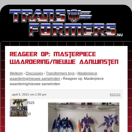
Reageer op: Masterpiece
waardering/nieuwe aanwinsten
Welkom
›
Discussies
›
Transformers toys
›
Masterpiece
waardering/nieuwe aanwinsten
›
Reageer op: Masterpiece
waardering/nieuwe aanwinsten
april 3, 2021 om 1:50 pm
#26154
darthprimus
Rol:
Fan
Berichten:
50