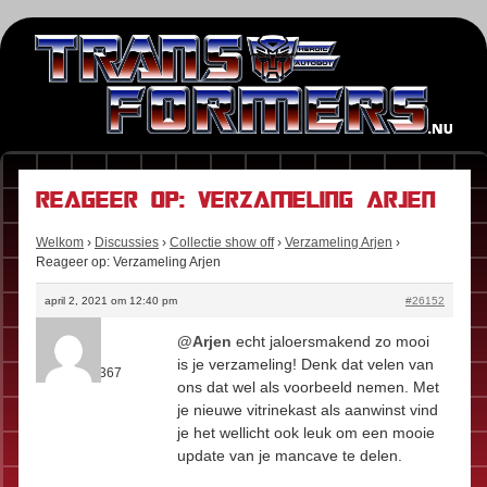
Reageer op: Verzameling Arjen
Welkom
›
Discussies
›
Collectie show off
›
Verzameling Arjen
›
Reageer op: Verzameling Arjen
april 2, 2021 om 12:40 pm
#26152
Kees
@Arjen
echt jaloersmakend zo mooi
Rol:
Fan
is je verzameling! Denk dat velen van
Berichten:
367
ons dat wel als voorbeeld nemen. Met
je nieuwe vitrinekast als aanwinst vind
je het wellicht ook leuk om een mooie
update van je mancave te delen.