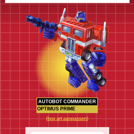
AUTOBOT COMMANDER
OPTIMUS PRIME
(
box art aanpassen
)