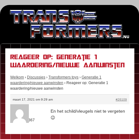
Reageer op: Generatie 1
waardering/nieuwe aanwinsten
Welkom
›
Discussies
›
Transformers toys
›
Generatie 1
waardering/nieuwe aanwinsten
›
Reageer op: Generatie 1
waardering/nieuwe aanwinsten
maart 17, 2021 om 9:29 am
#26109
Kees
En het schild/vleugels niet te vergeten
Rol:
Fan
😉
Berichten:
367