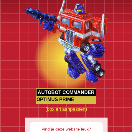
AUTOBOT COMMANDER
OPTIMUS PRIME
(
box art aanpassen
)
Vind je deze website leuk?