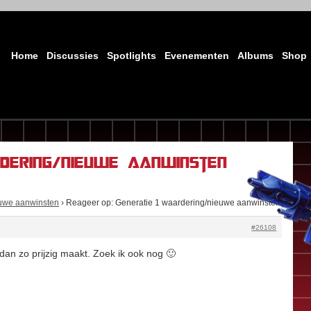
Home
Discussies
Spotlights
Evenementen
Albums
Shop
dering/nieuwe aanwinsten
euwe aanwinsten
›
Reageer op: Generatie 1 waardering/nieuwe aanwinsten
#26108
dan zo prijzig maakt. Zoek ik ook nog 🙂