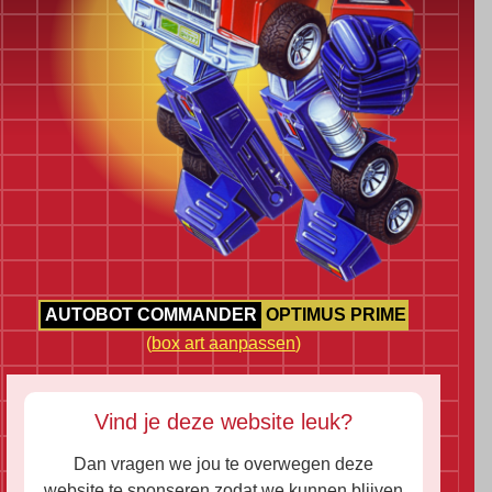
AUTOBOT COMMANDER
OPTIMUS PRIME
(
box art aanpassen
)
Vind je deze website leuk?
Dan vragen we jou te overwegen deze
website te sponseren zodat we kunnen blijven