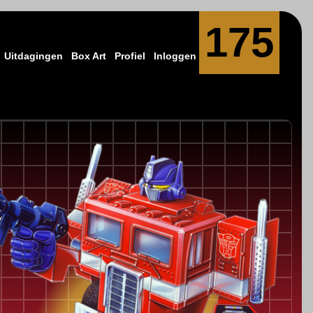
175
Uitdagingen
Box Art
Profiel
Inloggen