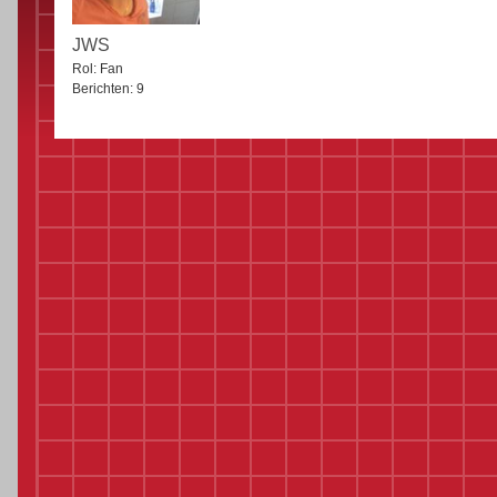
JWS
Rol:
Fan
Berichten:
9