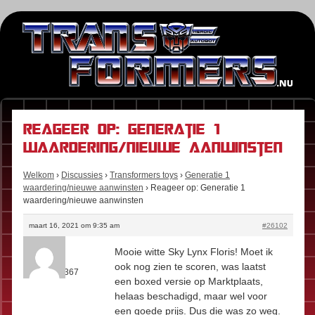
Reageer op: Generatie 1
waardering/nieuwe aanwinsten
Welkom
›
Discussies
›
Transformers toys
›
Generatie 1
waardering/nieuwe aanwinsten
›
Reageer op: Generatie 1
waardering/nieuwe aanwinsten
maart 16, 2021 om 9:35 am
#26102
Kees
Mooie witte Sky Lynx Floris! Moet ik
Rol:
Fan
ook nog zien te scoren, was laatst
Berichten:
367
een boxed versie op Marktplaats,
helaas beschadigd, maar wel voor
een goede prijs. Dus die was zo weg.