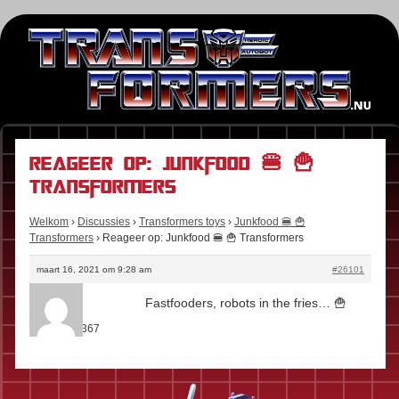
Reageer op: Junkfood 🍔 🍟
Transformers
Welkom
›
Discussies
›
Transformers toys
›
Junkfood 🍔 🍟
Transformers
›
Reageer op: Junkfood 🍔 🍟 Transformers
maart 16, 2021 om 9:28 am
#26101
Kees
Fastfooders, robots in the fries… 🍟
Rol:
Fan
Berichten:
367