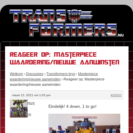
Reageer op: Masterpiece
waardering/nieuwe aanwinsten
Welkom
›
Discussies
›
Transformers toys
›
Masterpiece
waardering/nieuwe aanwinsten
›
Reageer op: Masterpiece
waardering/nieuwe aanwinsten
maart 13, 2021 om 1:03 pm
#26050
darthprimus
Eindelijk! 4 down, 1 to go!
Rol:
Fan
Berichten:
50